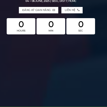
04 – 06 JUNE, 2025 | SECC, DIST.7, HCMC
ĐĂNG KÝ GIAN HÀNG
LIÊN HỆ
0
0
0
HOURS
MIN
SEC