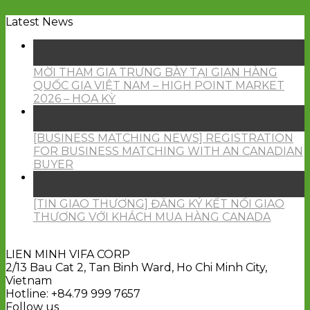
Latest News
15
Jun
MỜI THAM GIA TRƯNG BÀY TẠI GIAN HÀNG
QUỐC GIA VIỆT NAM – HIGH POINT MARKET
2026 – HOA KỲ
26
May
[BUSINESS MATCHING NEWS] REGISTRATION
FOR BUSINESS MATCHING WITH AN CANADIAN
BUYER
26
May
[TIN GIAO THƯƠNG] ĐĂNG KÝ KẾT NỐI GIAO
THƯƠNG VỚI KHÁCH MUA HÀNG CANADA
LIEN MINH VIFA CORP
2/13 Bau Cat 2, Tan Binh Ward, Ho Chi Minh City,
Vietnam
Hotline: +84.79 999 7657
Follow us