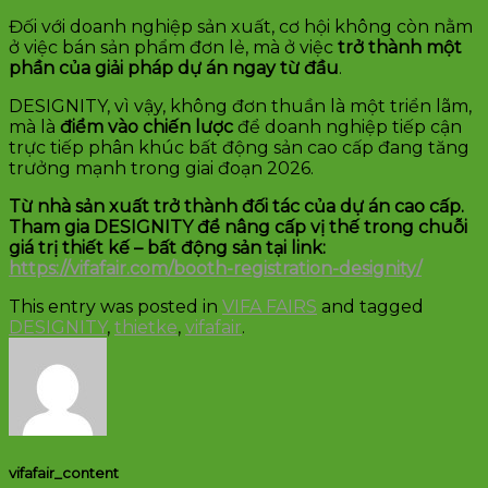
Đối với doanh nghiệp sản xuất, cơ hội không còn nằm
ở việc bán sản phẩm đơn lẻ, mà ở việc
trở thành một
phần của giải pháp dự án ngay từ đầu
.
DESIGNITY, vì vậy, không đơn thuần là một triển lãm,
mà là
điểm vào chiến lược
để doanh nghiệp tiếp cận
trực tiếp phân khúc bất động sản cao cấp đang tăng
trưởng mạnh trong giai đoạn 2026.
Từ nhà sản xuất trở thành đối tác của dự án cao cấp.
Tham gia DESIGNITY để nâng cấp vị thế trong chuỗi
giá trị thiết kế – bất động sản tại link:
https://vifafair.com/booth-registration-designity/
This entry was posted in
VIFA FAIRS
and tagged
DESIGNITY
,
thietke
,
vifafair
.
vifafair_content