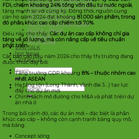
LIFESTYLE VIETNAM 2025
FDI, chiếm khoảng 24% tổng vốn đầu tư nước ngoài
,
INDEX PLUS 2025 – DELHI – INDIA
tăng mạnh so với cùng kỳ. Đồng thời, nguồn cung
HCMC EXPORT
căn hộ năm 2024 đạt khoảng
81.000 sản phẩm, trong
GIFTS SHOW HCMC
đó phân khúc cao cấp chiếm tới 70%
.
Tôn Vinh Hàng Việt 2024
WOFX – INDIA
Điều này cho thấy:
Các dự án cao cấp không chỉ gia
SFS 2024
tăng về số lượng, mà còn nâng cấp về tiêu chuẩn
OCTF 2024
phát triển.
VIFA TALK
Hot News
Các báo cáo đầu năm 2026 cho thấy thị trường đang
Contact us
được thúc đẩy bởi:
Tăng trưởng GDP khoảng
8% – thuộc nhóm cao
nhất ASEAN
Hạ tầng lớn (Long Thành, Vành đai 3…) tạo lực
đẩy cho dự án mới
Chính sách mở đường cho M&A và phát triển dự
án nhà ở
Trong bối cảnh đó, các dự án mới – đặc biệt là phân
khúc cao cấp – không còn cạnh tranh bằng quy mô,
mà bằng:
Concept sống