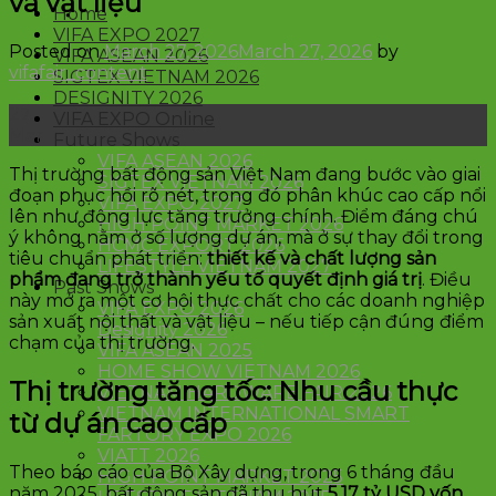
và vật liệu
Home
VIFA EXPO 2027
Posted on
March 27, 2026
March 27, 2026
by
VIFA ASEAN 2026
vifafair_content
SIGTEX VIETNAM 2026
DESIGNITY 2026
27
VIFA EXPO Online
Mar
Future Shows
VIFA ASEAN 2026
Thị trường bất động sản Việt Nam đang bước vào giai
SIGTEX VIETNAM 2026
đoạn phục hồi rõ nét, trong đó phân khúc cao cấp nổi
VIFA EXPO 2027
lên như động lực tăng trưởng chính. Điểm đáng chú
HIGH POINT MARKET 2026
ý không nằm ở số lượng dự án, mà ở sự thay đổi trong
HCMC EXPORT 2026
tiêu chuẩn phát triển:
thiết kế và chất lượng sản
LIFESTYLE VIETNAM 2027
phẩm đang trở thành yếu tố quyết định giá trị
. Điều
Past Shows
này mở ra một cơ hội thực chất cho các doanh nghiệp
VIFA EXPO 2026
sản xuất nội thất và vật liệu – nếu tiếp cận đúng điểm
Designity 2026
chạm của thị trường.
VIFA ASEAN 2025
HOME SHOW VIETNAM 2026
Thị trường tăng tốc: Nhu cầu thực
VIETNAM HARDWARE FAIR 2026
VIETNAM INTERNATIONAL SMART
từ dự án cao cấp
FARTORY EXPO 2026
VIATT 2026
Theo báo cáo của Bộ Xây dựng, trong 6 tháng đầu
HIGH POINT MARKET 2025
năm 2025, bất động sản đã thu hút
5,17 tỷ USD vốn