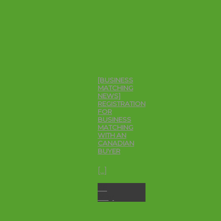
[BUSINESS
MATCHING
NEWS]
REGISTRATION
FOR
BUSINESS
MATCHING
WITH AN
CANADIAN
BUYER
[...]
26
May