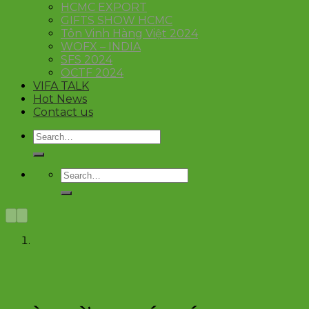
HCMC EXPORT
GIFTS SHOW HCMC
Tôn Vinh Hàng Việt 2024
WOFX – INDIA
SFS 2024
OCTF 2024
VIFA TALK
Hot News
Contact us