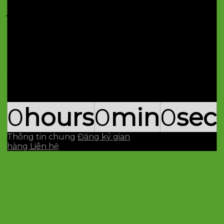
Lần thứ 16
HỘI CHỢ TRIỂN LÃM
TÔN VINH HÀNG
VIỆT
0
hours
0
min
0
sec
Thông tin chung
Đăng ký gian
hàng
Liên hệ