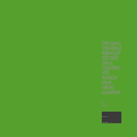
[TIN GIAO
THƯƠNG]
ĐĂNG KÝ
KẾT NỐI
GIAO
THƯƠNG
VỚI
KHÁCH
MUA
HÀNG
CANADA
[...]
26
May