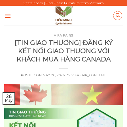
Skip
vifafair.com | Find Finest Furniture from Vietnam
to
content
VIFA FAIRS
[TIN GIAO THƯƠNG] ĐĂNG KÝ
KẾT NỐI GIAO THƯƠNG VỚI
KHÁCH MUA HÀNG CANADA
POSTED ON
MAY 26, 2026
BY
VIFAFAIR_CONTENT
26
May